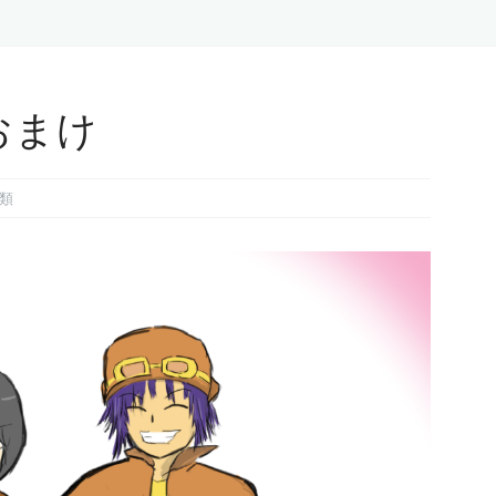
おまけ
類