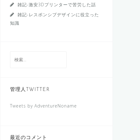
雑記-激安3Dプリンターで苦労した話
雑記-レスポンシブデザインに役立った
知識
検
索:
管理人TWITTER
Tweets by AdventureNoname
最近のコメント