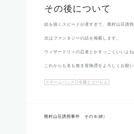
その後について
絵を描くスピードが遅すぎて、廃村山荘誘拐
次はファンタジーの話を掲載します。
ウィザードリィの忍者とかすっごくいいよね
これからも名も無き冒険譚をよろしくお願い
スチームパンク
令嬢とゴーレム
投
廃村山荘誘拐事件 その８(終)
稿