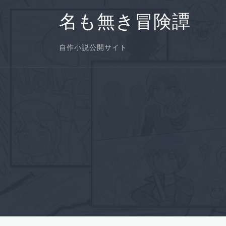
コ
ン
名も無き冒険譚
テ
ン
自作小説公開サイト
ツ
へ
ス
キ
ッ
プ